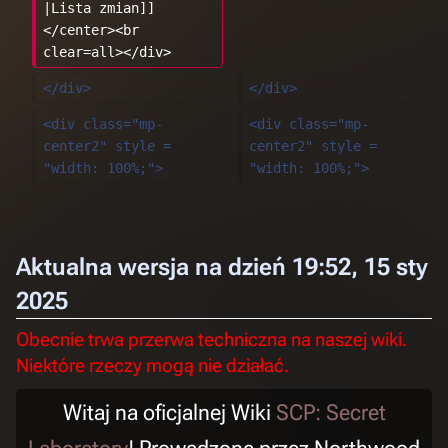
|Lista zmian]]
</center><br 
clear=all></div>
</div>
</div>
<div class="mp-
<div class="mp-
center2" style = 
center2" style = 
"width: 100%;">
"width: 100%;">
Aktualna wersja na dzień 19:52, 15 sty
2025
Obecnie trwa przerwa techniczna na naszej wiki.
Niektóre rzeczy mogą nie działać.
Witaj na oficjalnej Wiki
SCP: Secret