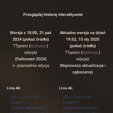
Przeglądaj historię interaktywnie
Wersja z 18:00, 31 paź
Aktualna wersja na dzień
2024
pokaż źródło
19:52, 15 sty 2025
TTypiarz
(
dyskusja
|
pokaż źródło
edycje
)
TTypiarz
(
dyskusja
|
Halloween 2024
edycje
)
← poprzednia edycja
Najnowsza aktualizacja i
ogłoszenie
Linia 46:
Linia 46:
<div class="mp-
<div class="mp-
header">
header">
<center>Najnowsze 
<center>Najnowsze 