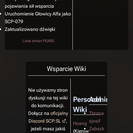
pojawiania sił wsparcia
Uruchomienie Głowicy Alfa jako
SCP-079
Zaktualizowano dźwięki
Lista zmian PEARS
Wsparcie Wiki
Nie używamy stron
dyskusji na tej wiki
Personel
Administrator
do komunikacji.
Wiki
Dołącz na
oficjalny
Thoma
Discord SCP:SL
,
sjosif
Hoang
jeżeli masz jakiś
Zabszk
(Kierow