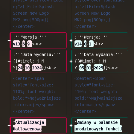
style="overflow:hidde
style="overflow:hidde
n;">[[File:Splash 
n;">[[File:Splash 
Screen New Logo 
Screen New Logo 
MK2.png|500px]]
MK2.png|500px]]
</center>
</center>
:'''Wersja:''' 
:'''Wersja:''' 
v13
.
6
.
9 
<br>
v14
.
0
.
1 
<br>
:'''Data wydania:''' 
:'''Data wydania:''' 
{{#timel: j M 
{{#timel: j M 
Y|
24
.
10
.
2024
}}<br>
Y|
05
.
01
.
2025
}}<br>
<center><span 
<center><span 
style="font-size: 
style="font-size: 
110%; font-weight: 
110%; font-weight: 
bold;">Najważniejsze 
bold;">Najważniejsze 
informacje</span>
informacje</span>
</center>
</center>
*
Aktualizacja 
*
Zmiany w balansie 
Halloweenowa
urodzinowych funkcji