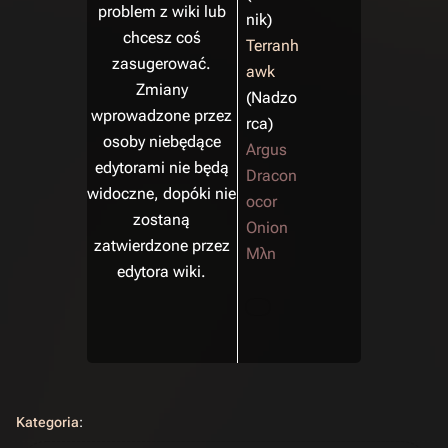
problem z wiki lub
nik)
chcesz coś
Terranh
zasugerować.
awk
Zmiany
(Nadzo
wprowadzone przez
rca)
osoby niebędące
Argus
edytorami nie będą
Dracon
widoczne, dopóki nie
ocor
zostaną
Onion
zatwierdzone przez
Mλn
edytora wiki.
Kategoria
: