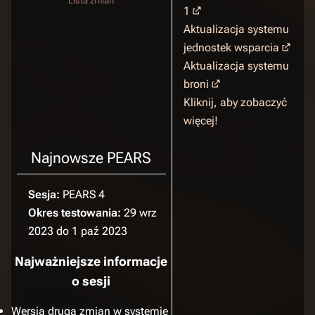
Lista zmian
1
Aktualizacja systemu
jednostek wsparcia
Aktualizacja systemu
broni
Kliknij, aby zobaczyć
więcej!
Najnowsze PEARS
Sesja:
PEARS 4
Okres testowania:
29 wrz
2023 do 1 paź 2023
Najważniejsze informacje
o sesji
Wersja druga zmian w systemie