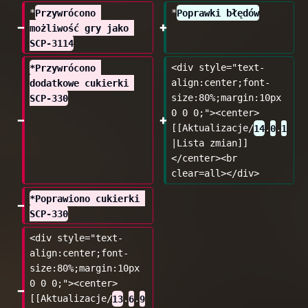
*
Przywrócono 
*
Poprawki błędów
możliwość gry jako 
SCP-3114
*Przywrócono 
<div style="text-
dodatkowe cukierki 
align:center;font-
SCP-330
size:80%;margin:10px 
0 0 0;"><center>
[[Aktualizacje/
14
.
0
.
1
|Lista zmian]]
</center><br 
clear=all></div>
*Poprawiono cukierki 
SCP-330
<div style="text-
align:center;font-
size:80%;margin:10px 
0 0 0;"><center>
[[Aktualizacje/
13
.
6
.
9