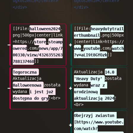
ogłoszenie</center>
ogłoszenie</center>
</div>
</div>
[[File:
halloween2024
.
[[File:
heavydutytrail
png|500px|center|link
erthumbnail
.png|500px
=https://
store
.
steamp
|center|link=https://
owered
.com/
news/app/7
www
.
youtube
.com/
watch
00330/view/4326355263
?v=aLI9t8GYOzk
]]
788137468
]]
Tegoroczna 
Aktualizacja 
14.0 
Aktualizacja 
'Heavy Duty' 
została 
Halloweenowa 
została 
wydana 
wraz z 
wydana 
i jest już 
urodzinową 
dostępna do gry
!<br>
aktualizacją 2024
!
<br>
Obejrzyj zwiastun 
[https://www.youtube.
com/watch?