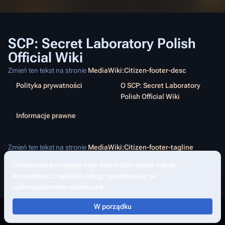
SCP: Secret Laboratory Polish
Official Wiki
Zmień ten tekst na stronie
MediaWiki:Citizen-footer-desc
Polityka prywatności
O SCP: Secret Laboratory
Polish Official Wiki
Informacje prawne
Zmień ten tekst na stronie
MediaWiki:Citizen-footer-tagline
Ciasteczka pomagają nam dostarczać nasze usługi.
Korzystając z naszych usług, zgadzasz się na
Udostępnij tę stronę
Inne a
Widok
wykorzystywanie ciasteczek.
asso
W porządku
Przełącz wyszukiwanie
Przełącz menu
Przełącz 
Prz