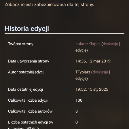
Zobacz rejestr zabezpieczania dla tej strony.
Historia edycji
Twórca strony
ŁukaszKlapek
(
dyskusja
|
edycje
)
Data utworzenia strony
14:36, 12 mar 2019
Autor ostatniej edycji
TTypiarz
(
dyskusja
|
edycje
)
Data ostatniej edycji
19:52, 15 sty 2025
Całkowita liczba edycji
100
Całkowita liczba autorów
8
Liczba ostatnich edycji (w
0
przeciągu 90 dni)